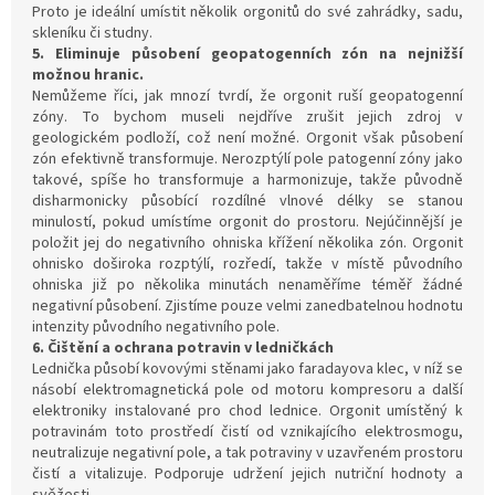
Proto je ideální umístit několik orgonitů do své zahrádky, sadu,
skleníku či studny.
5. Eliminuje působení geopatogenních zón na nejnižší
možnou hranic.
Nemůžeme říci, jak mnozí tvrdí, že orgonit ruší geopatogenní
zóny. To bychom museli nejdříve zrušit jejich zdroj v
geologickém podloží, což není možné. Orgonit však působení
zón efektivně transformuje. Nerozptýlí pole patogenní zóny jako
takové, spíše ho transformuje a harmonizuje, takže původně
disharmonicky působící rozdílné vlnové délky se stanou
minulostí, pokud umístíme orgonit do prostoru. Nejúčinnější je
položit jej do negativního ohniska křížení několika zón. Orgonit
ohnisko doširoka rozptýlí, rozředí, takže v místě původního
ohniska již po několika minutách nenaměříme téměř žádné
negativní působení. Zjistíme pouze velmi zanedbatelnou hodnotu
intenzity původního negativního pole.
6. Čištění a ochrana potravin v ledničkách
Lednička působí kovovými stěnami jako faradayova klec, v níž se
násobí elektromagnetická pole od motoru kompresoru a další
elektroniky instalované pro chod lednice. Orgonit umístěný k
potravinám toto prostředí čistí od vznikajícího elektrosmogu,
neutralizuje negativní pole, a tak potraviny v uzavřeném prostoru
čistí a vitalizuje. Podporuje udržení jejich nutriční hodnoty a