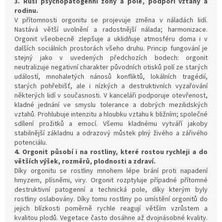
3. Ruší psychopatogenní zóny a pole, podpoří vztahy a
rodinu.
V přítomnosti orgonitu se projevuje změna v náladách lidí.
Nastává větší uvolnění a radostnější nálada; harmonizace.
Orgonit všeobecně zlepšuje a uklidňuje atmosféru doma i v
dalších sociálních prostorách všeho druhu. Princip fungování je
stejný jako v uvedených předchozích bodech: orgonit
neutralizuje negativní charakter původních otisků polí ze starých
událostí, mnohaletých nánosů konfliktů, lokálních tragédií,
starých pohřebišť, ale i nízkých a destruktivních vyzařování
některých lidí v současnosti. V kanceláři podporuje otevřenost,
kladné jednání ve smyslu tolerance a dobrých mezilidských
vztahů. Prohlubuje intenzitu a hloubku vztahu k bližním; společné
sdílení prožitků a emocí. Všemu kladnému vytváří jakoby
stabilnější základnu a odrazový můstek plný živého a zářivého
potenciálu.
4. Orgonit působí i na rostliny, které rostou rychleji a do
větších výšek, rozměrů, plodnosti a zdraví.
Díky orgonitu se rostliny mnohem lépe brání proti napadení
hmyzem, plísněmi, viry. Orgonit rozptyluje případné přítomné
destruktivní patogenní a technická pole, díky kterým byly
rostliny oslabovány. Díky tomu rostliny po umístění orgonitů do
jejich blízkosti poměrně rychle reagují větším vzrůstem a
kvalitou plodů. Vegetace často dosáhne až dvojnásobné kvality.