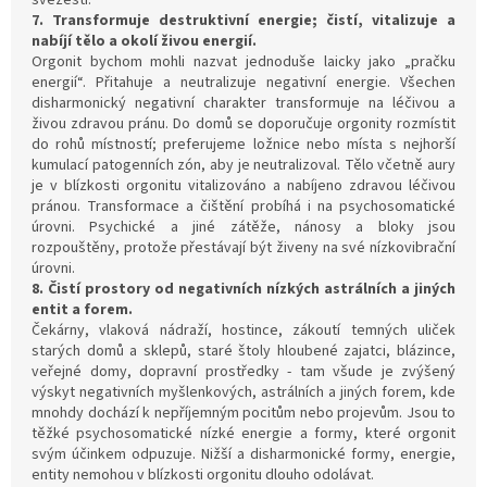
svěžesti.
7. Transformuje destruktivní energie; čistí, vitalizuje a
nabíjí tělo a okolí živou energií.
Orgonit bychom mohli nazvat jednoduše laicky jako „pračku
energií“. Přitahuje a neutralizuje negativní energie. Všechen
disharmonický negativní charakter transformuje na léčivou a
živou zdravou pránu. Do domů se doporučuje orgonity rozmístit
do rohů místností; preferujeme ložnice nebo místa s nejhorší
kumulací patogenních zón, aby je neutralizoval. Tělo včetně aury
je v blízkosti orgonitu vitalizováno a nabíjeno zdravou léčivou
pránou. Transformace a čištění probíhá i na psychosomatické
úrovni. Psychické a jiné zátěže, nánosy a bloky jsou
rozpouštěny, protože přestávají být živeny na své nízkovibrační
úrovni.
8. Čistí prostory od negativních nízkých astrálních a jiných
entit a forem.
Čekárny, vlaková nádraží, hostince, zákoutí temných uliček
starých domů a sklepů, staré štoly hloubené zajatci, blázince,
veřejné domy, dopravní prostředky - tam všude je zvýšený
výskyt negativních myšlenkových, astrálních a jiných forem, kde
mnohdy dochází k nepříjemným pocitům nebo projevům. Jsou to
těžké psychosomatické nízké energie a formy, které orgonit
svým účinkem odpuzuje. Nižší a disharmonické formy, energie,
entity nemohou v blízkosti orgonitu dlouho odolávat.