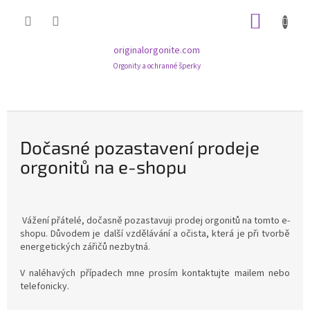
Přejít
NÁKUP
na
obsah
KOŠÍK
originalorgonite.com
Orgonity a ochranné šperky
D
o
č
Dočasné pozastavení prodeje
a
orgonitů na e-shopu
s
n
é
Vážení přátelé, dočasně pozastavuji prodej orgonitů na tomto e-
p
shopu. Důvodem je další vzdělávání a očista, která je při tvorbě
o
energetických zářičů nezbytná.
z
V naléhavých případech mne prosím kontaktujte mailem nebo
a
telefonicky.
s