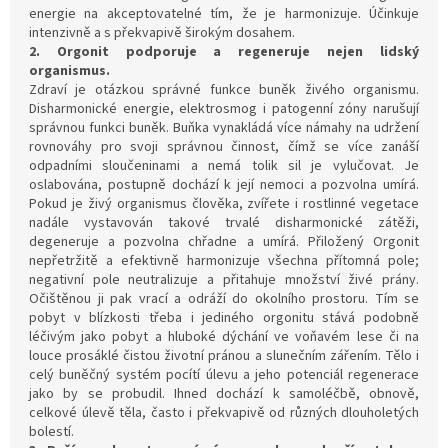
energie na akceptovatelné tím, že je harmonizuje. Účinkuje
intenzivně a s překvapivě širokým dosahem.
2. Orgonit podporuje a regeneruje nejen lidský
organismus.
Zdraví je otázkou správné funkce buněk živého organismu.
Disharmonické energie, elektrosmog i patogenní zóny narušují
správnou funkci buněk. Buňka vynakládá více námahy na udržení
rovnováhy pro svoji správnou činnost, čímž se více zanáší
odpadními sloučeninami a nemá tolik sil je vylučovat. Je
oslabována, postupně dochází k její nemoci a pozvolna umírá.
Pokud je živý organismus člověka, zvířete i rostlinné vegetace
nadále vystavován takové trvalé disharmonické zátěži,
degeneruje a pozvolna chřadne a umírá. Přiložený Orgonit
nepřetržitě a efektivně harmonizuje všechna přítomná pole;
negativní pole neutralizuje a přitahuje množství živé prány.
Očištěnou ji pak vrací a odráží do okolního prostoru. Tím se
pobyt v blízkosti třeba i jediného orgonitu stává podobně
léčivým jako pobyt a hluboké dýchání ve voňavém lese či na
louce prosáklé čistou životní pránou a slunečním zářením. Tělo i
celý buněčný systém pocítí úlevu a jeho potenciál regenerace
jako by se probudil. Ihned dochází k samoléčbě, obnově,
celkové úlevě těla, často i překvapivě od různých dlouholetých
bolestí.