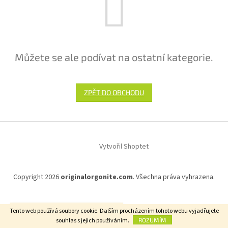
Můžete se ale podívat na ostatní kategorie.
ZPĚT DO OBCHODU
Z
á
Vytvořil Shoptet
p
a
t
Copyright 2026
originalorgonite.com
. Všechna práva vyhrazena.
í
Nechť jsou všechny bytosti šťastny.
Tento web používá soubory cookie. Dalším procházením tohoto webu vyjadřujete
souhlas s jejich používáním.
ROZUMÍM