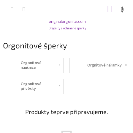
Přejít
NÁKUP
na
obsah
KOŠÍK
originalorgonite.com
Orgonity a ochranné šperky
Orgonitové šperky
Orgonitové
Orgnitové náramky
náušnice
Orgonitové
přívěsky
Produkty teprve připravujeme.