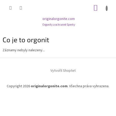
Přejít
NÁKUP
na
obsah
KOŠÍK
originalorgonite.com
Orgonity a ochranné šperky
Co je to orgonit
Záznamy nebyly nalezeny...
Z
á
Vytvořil Shoptet
p
a
t
Copyright 2026
originalorgonite.com
. Všechna práva vyhrazena.
í