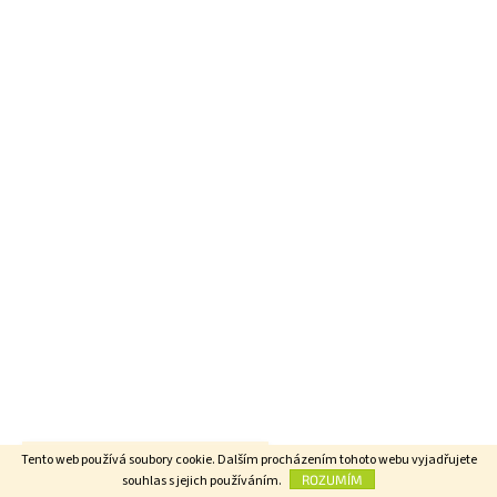
Nechť jsou všechny bytosti šťastny.
Tento web používá soubory cookie. Dalším procházením tohoto webu vyjadřujete
souhlas s jejich používáním.
ROZUMÍM