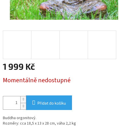
1 999 Kč
Měrná
Momentálně nedostupné
cena:
Přidat do košíku
Buddha orgonitový.
Rozměry: cca 18,5 x 13 x 28 cm, váha 2,2 kg