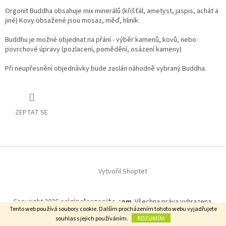
Orgonit Buddha obsahuje mix minerálů (křišťál, ametyst, jaspis, achát a
jiné) Kovy obsažené jsou mosaz, měď, hliník.
Buddhu je možné objednat na přání - výběr kamenů, kovů, nebo
povrchové úpravy (pozlacení, pomědění, osázení kameny)
Při neupřesnění objednávky bude zaslán náhodně vybraný Buddha.
ZEPTAT SE
Z
á
Vytvořil Shoptet
p
a
t
Copyright 2026
originalorgonite.com
. Všechna práva vyhrazena.
í
Nechť jsou všechny bytosti šťastny.
Tento web používá soubory cookie. Dalším procházením tohoto webu vyjadřujete
souhlas s jejich používáním.
ROZUMÍM